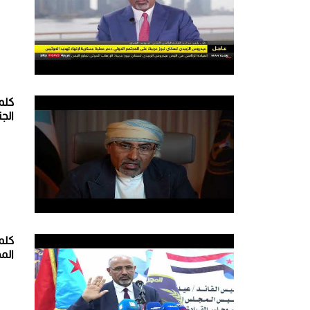
كلم
الجن
كلم
الم