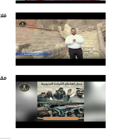
فلا
مقتطفا