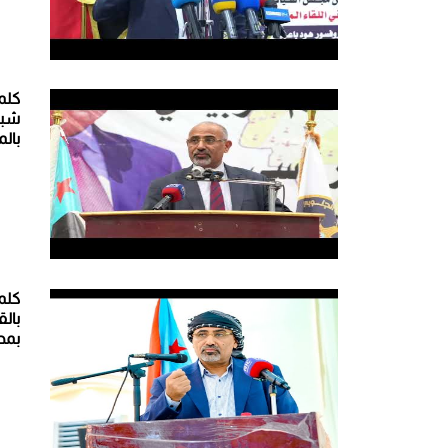
كلم
شبو
بال
كلم
بال
بمح