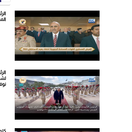
الر
المسل
الر
نوف
كلم