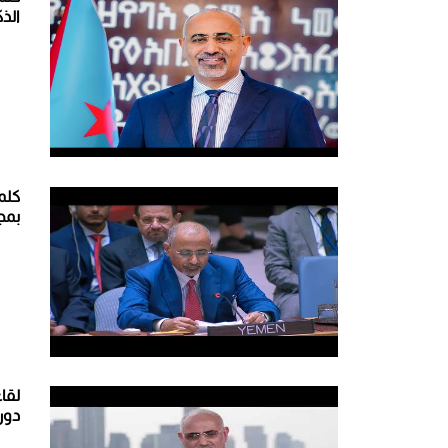
الذكرى 62 لثور
كلم
بمجل
لقا
دورة