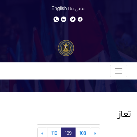
اتصل بنا
| English
تعاز
»
110
109
108
«