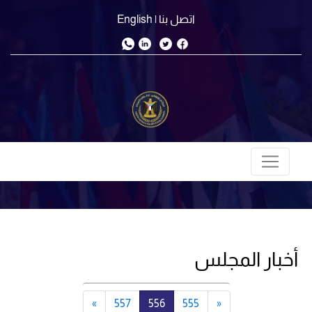
اتصل بنا
| English
أخبار المجلس
»
557
556
555
«