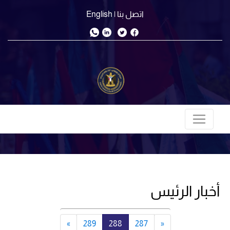
اتصل بنا
| English
أخبار الرئيس
»
289
288
287
«